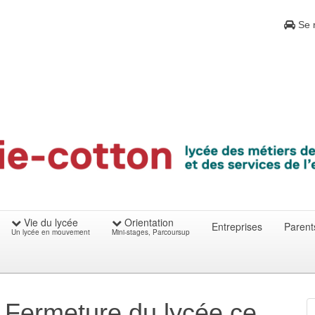
Se r
Vie du lycée
Orientation
Entreprises
Parent
Un lycée en mouvement
Mini-stages, Parcoursup
 Fermeture du lycée ce