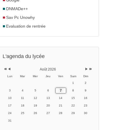
Google
DNMADe++
Sav Pc Unowhy
Evaluation de rentrée
Année
Mois
Mois
Année
précédente
précédent
suivant
suivante
L'agenda du lycée
Août 2026
Lun
Mar
Mer
Jeu
Ven
Sam
Dim
1
2
7
3
4
5
6
8
9
10
11
12
13
14
15
16
17
18
19
20
21
22
23
24
25
26
27
28
29
30
31