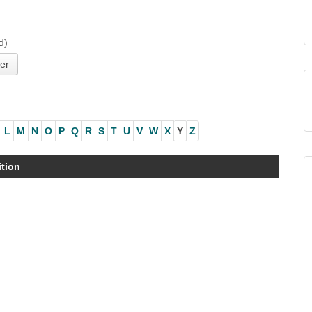
d)
L
M
N
O
P
Q
R
S
T
U
V
W
X
Y
Z
ition