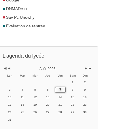
Google
DNMADe++
Sav Pc Unowhy
Evaluation de rentrée
Année
Mois
Mois
Année
précédente
précédent
suivant
suivante
L'agenda du lycée
Août 2026
Lun
Mar
Mer
Jeu
Ven
Sam
Dim
1
2
7
3
4
5
6
8
9
10
11
12
13
14
15
16
17
18
19
20
21
22
23
24
25
26
27
28
29
30
31