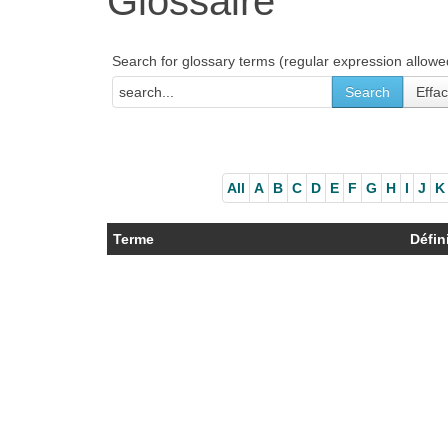
Glossaire
Search for glossary terms (regular expression allowe
All
A
B
C
D
E
F
G
H
I
J
K
Terme
Défin