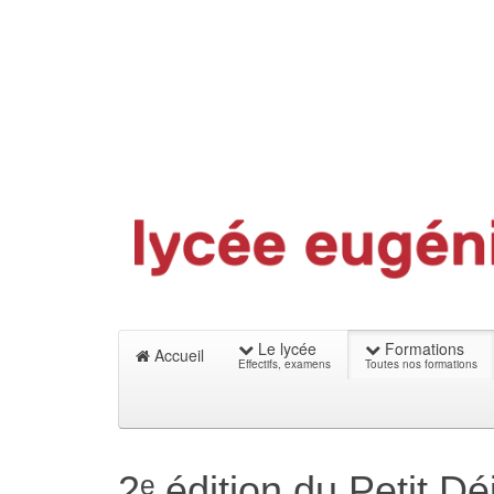
Le lycée
Formations
Accueil
Effectifs, examens
Toutes nos formations
2ᵉ édition du Petit D