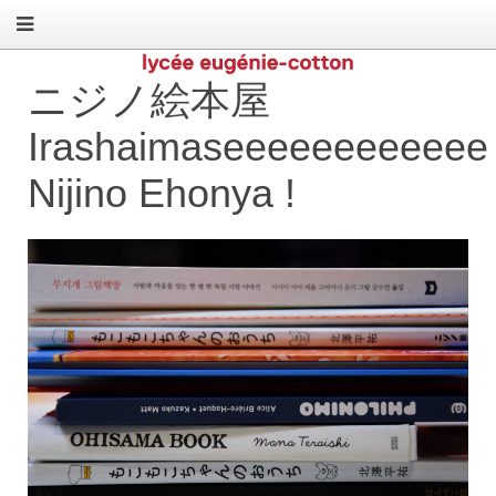
ニジノ絵本屋
Irashaimaseeeeeeeeeeee
Nijino Ehonya !